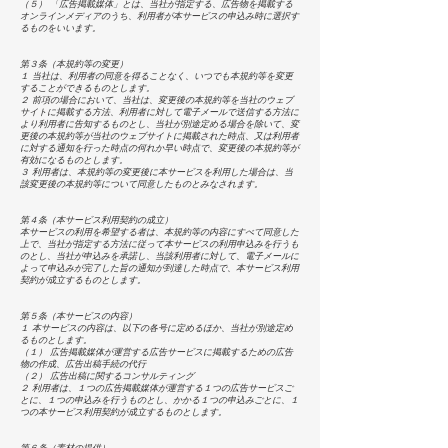
（５） 「広告掲載媒体」とは、当社が指定する、広告物を掲載する
オンラインメディアのうち、利用者が本サービスの申込み時に選択す
るものをいいます。
第３条（本規約等の変更）
１ 当社は、利用者の同意を得ることなく、いつでも本規約等を変更
することができるものとします。
２ 前項の場合において、当社は、変更後の本規約等を当社のウェブ
サイトに掲載する方法、利用者に対して電子メールで送信する方法に
より利用者に告知するものとし、当社が別途定める場合を除いて、変
更後の本規約等が当社のウェブサイトに掲載された時点、又は利用者
に対する通知を行った時点の何れか早い時点で、変更後の本規約等が
有効になるものとします。
３ 利用者は、本規約等の変更後に本サービスを利用した場合は、当
該変更後の本規約等について同意したものとみなされます。
第４条（本サービス利用契約の成立）
本サービスの利用を希望する者は、本規約等の内容にすべて同意した
上で、当社が指定する方法に従って本サービスの利用申込みを行うも
のとし、当社が申込みを承諾し、当該利用者に対して、電子メールに
よって申込みが完了した旨の通知が到達した時点で、本サービス利用
契約が成立するものとします。
第５条（本サービスの内容）
１ 本サービスの内容は、以下の各号に定めるほか、当社が別途定め
るものとします。
（１） 広告掲載媒体が運営する広告サービスに掲載するための広告
物の作成、広告出稿手続の代行
（２） 広告出稿に関するコンサルティング
２ 利用者は、１つの広告掲載媒体が運営する１つの広告サービスご
とに、１つの申込みを行うものとし、かかる１つの申込みごとに、１
つの本サービス利用契約が成立するものとします。