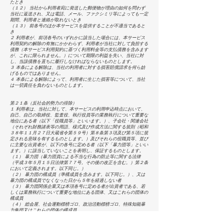
たとき
（１２） 当社から利用者宛に発送した郵便物が理由の如何を問わず
当社に返送され、又は電話、メール、ファクシミリ等によっても一定
期間、利用者と連絡が取れないとき
（１３） 前各号のほか本サービスを提供することが不適当であると
き
２ 利用者が、前項各号のいずれかに該当した場合には、本サービス
利用契約の解除の有無にかかわらず、利用者が当社に対して負担する
債務（本サービス利用契約に基づく利用料金等の支払債務を含みます
が、これに限られません。）について期限の利益を失い、当社に対
し、当該債務を直ちに履行しなければならないものとします。
３ 本条による解除は、当社の利用者に対する損害賠償請求を何ら妨
げるものではありません。
４ 本条による解除によって、利用者に生じた損害等について、当社
は一切責任を負わないものとします。
第２１条（反社会的勢力の排除）
１ 利用者は、当社に対して、本サービスの利用申込時点において、
自己、自己の取締役、監査役、執行役員等の業務執行について重要な
地位にある者（以下「役職員等」といいます。）、子会社・関連会社
（それぞれ財務諸表等の用語、様式及び作成方法に関する規則（昭和
３８年１１月２７日大蔵省令第５９号）第８条第３項及び第５項に規
定される意味を有するものとします。）及びそれらの役職員等、並び
に主要な出資者が、以下の各号に定める者（以下「暴力団等」といい
ます。）に該当していないことを表明し、保証するものとします。
（１） 暴力団（暴力団員による不当な行為の防止等に関する法律
（平成３年５月１５日法律第７７号。その後の改正を含む。）第２条
において定義されます。以下同じ。）
（２） 暴力団の構成員（準構成員を含みます。以下同じ。）、又は
暴力団の構成員でなくなった日から５年を経過しない者
（３） 暴力団関係企業又は本項各号に定める者が出資者である、若
しくは業務執行について重要な地位にある団体、又はこれらの団体の
構成員
（４） 総会屋、社会運動標榜ゴロ、政治活動標榜ゴロ、特殊知能暴
力集団又はこれらの団体の構成員
（５） 暴力団又は暴力団の構成員と密接な関係を有する者