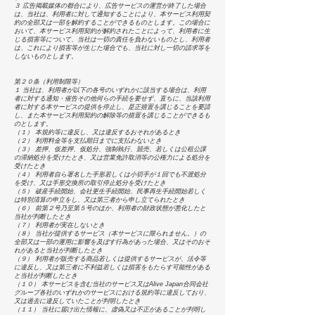
３ 広告掲載媒体の都合により、広告サービスの運営が終了した場合
は、当社は、利用者に対して通知することにより、本サービス利用契
約の全部又は一部を解約することができるものとします。この場合に
おいて、本サービス利用契約が解約されたことによって、利用者に生
じる損害等について、当社は一切の責任を負わないものとし、利用者
は、これにより損害等が生じた場合でも、当社に対し一切の請求等を
しないものとします。
第２０条（利用制限等）
１ 当社は、利用者が以下の各号のいずれかに該当する場合は、利用
者に対する通知・催告その他何らの手続を要せず、直ちに、当該利用
者に対する本サービスの提供を停止し、是正措置を講じることを要請
し、また本サービス利用契約の解除等の措置を講じることができるも
のとします。
（１） 本規約等に違反し、又は違反するおそれがあるとき
（２） 利用料金等を支払期日までに支払わないとき
（３） 差押、仮差押、仮処分、強制執行、競売、若しくは公租公課
の滞納処分を受けたとき、又は営業免許取消等の公権力による処分を
受けたとき
（４） 利用者自ら署名した手形若しくは小切手が１回でも不渡処分
を受け、又は手形交換所の取引停止処分を受けたとき
（５） 破産手続開始、会社更生手続開始、民事再生手続開始若しく
は特別清算の申立をし、又は第三者から申し立てられたとき
（６） 前第２号乃至第５号のほか、利用者の財政状態が悪化したと
当社が判断したとき
（７） 利用者が実在しないとき
（８） 当社が提供するサービス（本サービスに限られません。）の
全部又は一部の運用に影響を及ぼす行為があった場合、又はそのおそ
れがあると当社が判断したとき
（９） 利用者が販売する商品若しくは提供するサービスが、法令等
に違反し、又は第三者に不利益若しくは損害をもたらす可能性がある
と当社が判断したとき
（１０） 本サービスを含む当社のサービス又はAlive Japan合同会社
グループ各社のいずれかのサービスにおける規約等に違反しており、
又は過去に違反していたことが判明したとき
（１１） 当社に届け出た情報に、虚偽又は不正があることが判明し