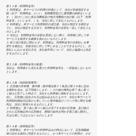
第１１条（利用料金等）
１ 利用者は、本サービスの利用の対価として、当社が別途指定する
額（以下「利用料金」といい、初期費用並びに運用費の総称をいいま
す。）並びにこれに係る消費税及び地方消費税の合計額（以下「利用
料金等」といいます。）を、当社に対して支払うものとします。
２ 利用者は、本サービス利用契約の成立後、当社が指定する期日ま
でに、当社が指定する方法で、利用料金等の全部を一括して支払うも
のとします。
３ 当社は、利用料金等の全額を受領しない限り、利用者に対して本
サービスを提供する義務を負わないものとします。
４ 前２項の規定に関わらず、利用者は、利用料金等の分割払いを希
望する場合は、別途当社に対して申し出ることができるものとし、分
割払いにおける支払方法、支払条件等について、当社と協議の上決定
するものとします。
第１２条（利用料金等の返還）
当社は、利用者から支払を受けた利用料金等を、一切返金しないもの
とします。
第１３条（知的財産権等）
１ 広告物の所有権、著作権（著作権法第２７条及び第２８条に定め
る権利を含み、以下同様とします。）その他の権利は第 7 条に基づ
く納入が完了した時点で、当社から利用者に移転するものとします。
但し、広告物に結合され又は組み込まれたもので、当社が本サービス
利用契約締結日以前から有していた著作物及びノウハウ等に関する権
利は、当社に留保されるものとします。
２ 利用者は、第７条に基づく納入が完了する前の広告物、及び納入
された広告物以外の広告物を、態様の如何を問わず第三者に開示し、
又は公表してはならないものとします。
第１４条（表明保証等）
１ 利用者は、本サービスの利用申込みの時点において、広告掲載媒
体の定める規約に同意するものとし、かつ本サービスの利用が、かか