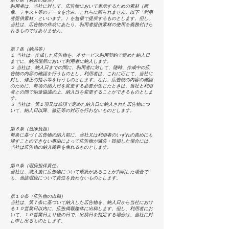
第６条（素材の提供）
利用者は、当社に対して、広告物において表示するための素材（画
像、テキスト等のデータを含み、これらに限られません。以下「利用
者提供素材」といいます。）を無償で提供するものとします。但し、
当社は、広告物の作成にあたり、利用者提供素材の使用を義務付けら
れるものではありません。
第７条（納品等）
１ 当社は、作成した広告物を、本サービス利用契約で定めた納入日
までに、納品場所において利用者に納入します。
２ 当社は、納入日までの間に、利用者に対して、随時、作成中の広
告物の内容の確認を行うものとし、利用者は、これに応じて、当社に
対し、修正の指示等を行うものとします。なお、広告物の内容の確認
のために、前項の納入日を変更する必要が生じたときは、当社と利用
者との間で別途協議の上、納入日を変更することができるものとしま
す。
３ 当社は、第１項又は前項で定めた納入日に納入された広告物につ
いて、納入日以降、修正等の対応を行わないものとします。
第８条（危険負担）
前条に基づく広告物の納入前に、当社又は利用者のいずれの責めにも
帰すことのできない事由によって広告物が滅失・毀損した場合には、
当社は広告物の納入義務を免れるものとします。
第９条（瑕疵担保責任）
当社は、納入後に広告物について瑕疵があることが判明した場合で
も、当該瑕疵について責任を負わないものとします。
第１０条（広告物の出稿）
当社は、第７条に基づいて納入した広告物を、納入日から当社におけ
る１０営業日以内に、広告掲載媒体に出稿します。但し、利用者にお
いて、１０営業日より後の日で、出稿日を指定する場合は、当社に対
し申し出るものとします。