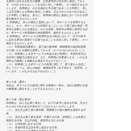
る規約に定める広告主の義務、広告基準及び法令等に違反しておら
ず、そのおそれもないことを当社に対して表明し、かつ保証するもの
とします。利用者は、かかる保証が不正確であることが判明し、若し
くは不正確となる事由が発生した場合、又はそれらのおそれがあるこ
とが判明した場合は、直ちに、利用者の責任と負担においてかかる問
題を解決するものとします。
２ 利用者は、自らの責任と負担において、本サービスを利用するも
のとし、かつ、本サービスを利用することについて第三者の承諾・同
意等が必要とされる場合は、かかる承諾・同意等を事前に取得するほ
か、本サービス利用契約の有効期間中、維持するものとします。
３ 利用者は、本サービスの利用申込みの時点において、以下の各号
に定める事項が真実かつ正確であることを当社に対して表明し、かつ
保証するものとします。
（１） 利用者提供素材が、第三者の著作権、商標権等の知的財産権
その他いかなる権利も侵害しておらず、かつそのおそれもないこと
（２） 利用者による本サービスの申込み及び利用が、本規約等又は
法令等に抵触又は違反せず、また、利用者が当事者となる、いかなる
契約上の義務にも抵触又は違反するものでないこと
（３） 利用者による本サービスの利用に関して、第三者から当社に
対してクレーム、訴えの提起、補償請求等（以下併せて「請求等」と
いいます。）がなされるおそれがないこと
第１５条（委託）
当社は、本サービスの提供に関する業務の一部を、当社が提携する他
の事業者に委託することができるものとします。
第１６条（禁止事項）
利用者は、自ら又は第三者をして、以下の各号に定める行為、又はそ
れらのおそれのある行為を行ってはならないものとします。
（１） 当社又は第三者の著作権、商標権その他の権利を侵害する行
為
（２） 当社又は第三者を誹謗・中傷する行為、信用若しくは名誉を
毀損する行為、又は不利益、損害等を与える行為
（３） 公序良俗に反する行為
（４） 本規約等又は法令等に違反する行為