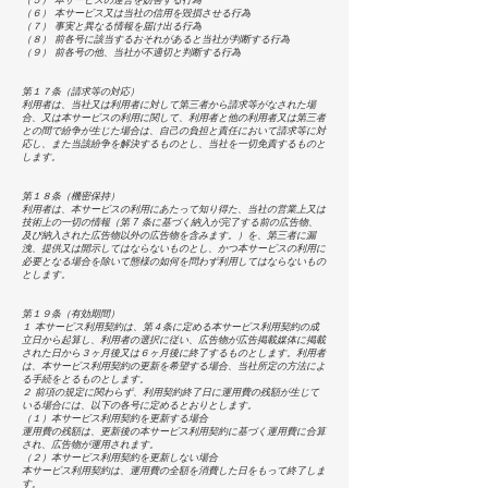
（５） 本サービスの運営を妨害する行為
（６） 本サービス又は当社の信用を毀損させる行為
（７） 事実と異なる情報を届け出る行為
（８） 前各号に該当するおそれがあると当社が判断する行為
（９） 前各号の他、当社が不適切と判断する行為
第１７条（請求等の対応）
利用者は、当社又は利用者に対して第三者から請求等がなされた場
合、又は本サービスの利用に関して、利用者と他の利用者又は第三者
との間で紛争が生じた場合は、自己の負担と責任において請求等に対
応し、また当該紛争を解決するものとし、当社を一切免責するものと
します。
第１８条（機密保持）
利用者は、本サービスの利用にあたって知り得た、当社の営業上又は
技術上の一切の情報（第 7 条に基づく納入が完了する前の広告物、
及び納入された広告物以外の広告物を含みます。）を、第三者に漏
洩、提供又は開示してはならないものとし、かつ本サービスの利用に
必要となる場合を除いて態様の如何を問わず利用してはならないもの
とします。
第１９条（有効期間）
１ 本サービス利用契約は、第４条に定める本サービス利用契約の成
立日から起算し、利用者の選択に従い、広告物が広告掲載媒体に掲載
された日から３ヶ月後又は６ヶ月後に終了するものとします。利用者
は、本サービス利用契約の更新を希望する場合、当社所定の方法によ
る手続をとるものとします。
２ 前項の規定に関わらず、利用契約終了日に運用費の残額が生じて
いる場合には、以下の各号に定めるとおりとします。
（１）本サービス利用契約を更新する場合
運用費の残額は、更新後の本サービス利用契約に基づく運用費に合算
され、広告物が運用されます。
（２）本サービス利用契約を更新しない場合
本サービス利用契約は、運用費の全額を消費した日をもって終了しま
す。