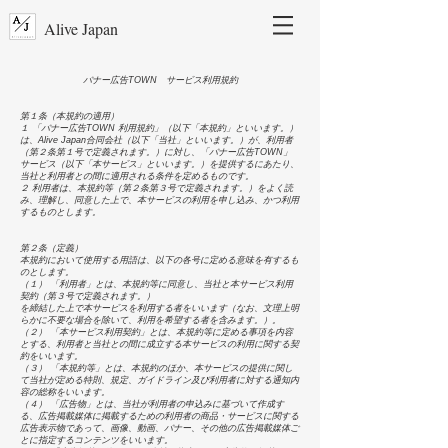
Alive Japan
バナー広告TOWN サービス利用規約
第１条（本規約の適用）
１ 「バナー広告TOWN 利用規約」（以下「本規約」といいます。）
は、Alive Japan合同会社（以下「当社」といいます。）が、利用者
（第２条第１号で定義されます。）に対し、「バナー広告TOWN」
サービス（以下「本サービス」といいます。）を提供するにあたり、
当社と利用者との間に適用される条件を定めるものです。
２ 利用者は、本規約等（第２条第３号で定義されます。）をよく読
み、理解し、同意した上で、本サービスの利用を申し込み、かつ利用
するものとします。
第２条（定義）
本規約において使用する用語は、以下の各号に定める意味を有するも
のとします。
（１） 「利用者」とは、本規約等に同意し、当社と本サービス利用
契約（第３号で定義されます。）
を締結した上で本サービスを利用する者をいいます（なお、文理上明
らかに不要な場合を除いて、利用を希望する者を含みます。）。
（２） 「本サービス利用契約」とは、本規約等に定める事項を内容
とする、利用者と当社との間に成立する本サービスの利用に関する契
約をいいます。
（３） 「本規約等」とは、本規約のほか、本サービスの提供に関し
て当社が定める特則、規定、ガイドライン及び利用者に対する通知内
容の総称をいいます。
（４） 「広告物」とは、当社が利用者の申込みに基づいて作成す
る、広告掲載媒体に掲載するための利用者の商品・サービスに関する
広告表示物であって、画像、動画、バナー、その他の広告掲載媒体ご
とに指定するコンテンツをいいます。