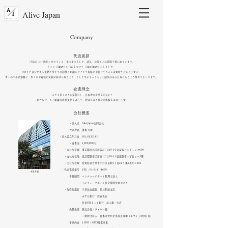
Alive Japan
Company
代表挨拶
「Alive」は一般的に生きている、生き生きとした、活気、元気などの意味で使われています。
そこに「Japan」(日本)をつけて「Alive Japan」にしました。
今はまだ自分たちも未熟で今までの経験と知識をどこまで皆様にお届けできるか未知数ではありますが、
多くの中小企業様に、多くのお客様に笑顔が届けられるよう、
そして今がもっともっと活気のある日本になるよう努めてまいります。
企業理念
一人でも多くの人を笑顔にし、​日本中の企業を元気に！
～私たちは、人と組織の成長支援を通して、持続可能な社会の実現を追求します～
​会社概要
・法人名
Alive Japan合同会社
・代表者名
濱本 大地
・法人設立年月日
2022年1月4日
・資本金
1,000,000円
・本社所在地
東京都渋谷区渋谷2丁目19-15 宮益坂ビルディング6​09
・支社所在地
東京都新宿区新宿1丁目18-13 協建新宿一丁目ビル5階
・支社所在地
愛知県名古屋市中村区名駅4丁目24-5 第2森ビル401
・代表電話番号
TEL：03-6331-1609
本社外観
・専属顧問
ベンチャーサポート税理士法人
ベンチャーサポート社会保険労務士法人
・取引先銀行
三井住友銀行 渋谷駅前支店
みずほ銀行 渋谷支店
住信SBIネット銀行 法人第一支店
・提携企業
株式会社フライヤー様
一般財団法人 日本次世代企業普及機構（ホワイト財団）様
・事業内容
1.SEO・MEO対策事業